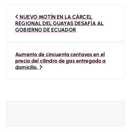
N
NUEVO MOTÍN EN LA CÁRCEL
a
REGIONAL DEL GUAYAS DESAFÍA AL
GOBIERNO DE ECUADOR
v
e
Aumento de cincuenta centavos en el
precio del cilindro de gas entregado a
g
domicilio.
a
c
i
ó