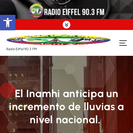
S
a
Abrir barra de herramientas
l
t
a
r
a
Radio Eiffel 90.3 FM
l
c
o
n
t
e
El Inamhi anticipa un
n
i
incremento de lluvias a
d
o
nivel nacional.