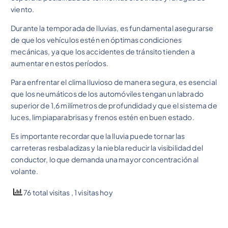
viento.
Durante la temporada de lluvias, es fundamental asegurarse
de que los vehículos estén en óptimas condiciones
mecánicas, ya que los accidentes de tránsito tienden a
aumentar en estos períodos.
Para enfrentar el clima lluvioso de manera segura, es esencial
que los neumáticos de los automóviles tengan un labrado
superior de 1,6 milímetros de profundidad y que el sistema de
luces, limpiaparabrisas y frenos estén en buen estado.
Es importante recordar que la lluvia puede tornar las
carreteras resbaladizas y la niebla reducir la visibilidad del
conductor, lo que demanda una mayor concentración al
volante.
76 total visitas
, 1 visitas hoy