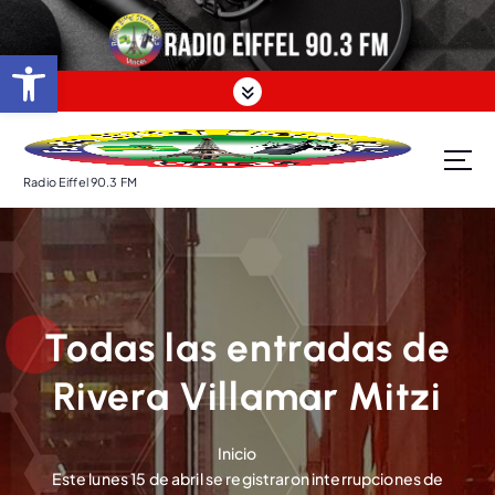
S
a
Abrir barra de herramientas
l
t
a
r
a
Radio Eiffel 90.3 FM
l
c
o
n
t
e
Todas las entradas de
n
i
Rivera Villamar Mitzi
d
o
Inicio
Este lunes 15 de abril se registraron interrupciones de